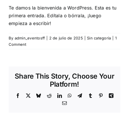
Te damos la bienvenida a WordPress. Esta es tu
primera entrada. Edítala o bórrala, ¡luego
empieza a escribir!
By
admin_eventosff
|
2 de julio de 2025
|
Sin categoría
|
1
Comment
Share This Story, Choose Your
Platform!
Facebook
X
Bluesky
Reddit
LinkedIn
WhatsApp
Telegram
Tumblr
Pinterest
Xing
Email