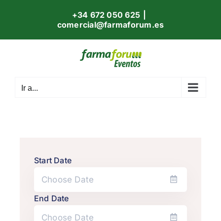
Skip
+34 672 050 625
|
to
comercial@farmaforum.es
content
Ir a...
Start Date
End Date